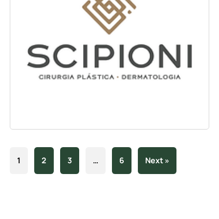
1
2
3
…
6
Next »