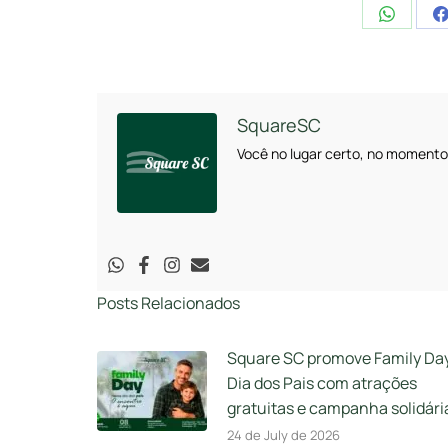
Share
on
WhatsA
SquareSC
Você no lugar certo, no momento
Posts Relacionados
Square SC promove Family Da
Dia dos Pais com atrações
gratuitas e campanha solidári
24 de July de 2026