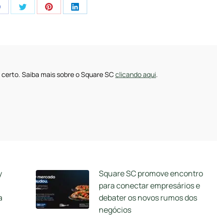
Share
Share
Share
Share
on
on
on
on
pp
Facebook
Twitter
Pinterest
LinkedIn
 certo. Saiba mais sobre o Square SC
clicando aqui
.
y
Square SC promove encontro
para conectar empresários e
a
debater os novos rumos dos
negócios