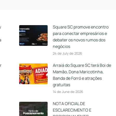
y
Square SC promove encontro
para conectar empresários e
a
debater os novos rumos dos
negócios
24 de July de 2026
r
Arraiá do Square SC terá Boi de
Mamão, Dona Maricotinha,
Banda de Forró e atrações
gratuitas
14 de June de 2026
NOTA OFICIAL DE
ESCLARECIMENTO E