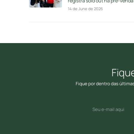
registra sold out na pré-venda
14 de June de 2026
Fiqu
Fique por dentro das última
E-
(Required)
mail