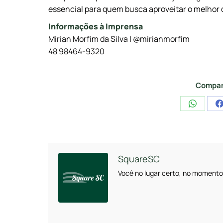
essencial para quem busca aproveitar o melhor 
Informações à Imprensa
Mirian Morfim da Silva | @mirianmorfim
48 98464-9320
Compar
Share
on
WhatsA
SquareSC
Você no lugar certo, no momento