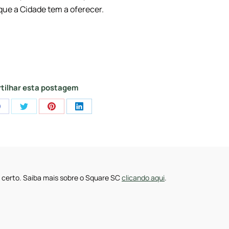
que a Cidade tem a oferecer.
tilhar esta postagem
Share
Share
Share
Share
on
on
on
on
pp
Facebook
Twitter
Pinterest
LinkedIn
 certo. Saiba mais sobre o Square SC
clicando aqui
.