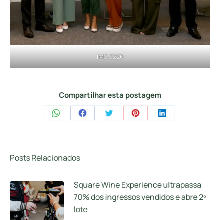
IMG 3226
Compartilhar esta postagem
Share
Share
Share
Share
Share
on
on
on
on
on
WhatsApp
Facebook
Twitter
Pinterest
LinkedIn
Posts Relacionados
Square Wine Experience ultrapassa
70% dos ingressos vendidos e abre 2º
lote