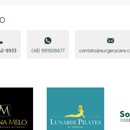
to
42-9933
(48) 991506677
contato@surgerycare.c