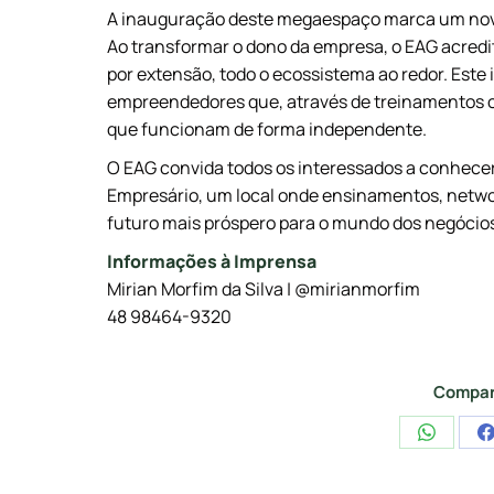
A inauguração deste megaespaço marca um novo c
Ao transformar o dono da empresa, o EAG acredi
por extensão, todo o ecossistema ao redor. Este i
empreendedores que, através de treinamentos o
que funcionam de forma independente.
O EAG convida todos os interessados a conhece
Empresário, um local onde ensinamentos, netwo
futuro mais próspero para o mundo dos negócio
Informações à Imprensa
Mirian Morfim da Silva | @mirianmorfim
48 98464-9320
Compar
Share
on