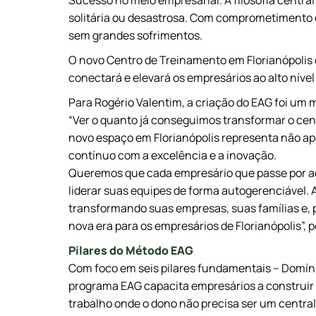
Sucesso no meio empresarial. A filosofia centra
solitária ou desastrosa. Com comprometimento 
sem grandes sofrimentos.
O novo Centro de Treinamento em Florianópolis 
conectará e elevará os empresários ao alto níve
Para Rogério Valentim, a criação do EAG foi um m
“Ver o quanto já conseguimos transformar o cená
novo espaço em Florianópolis representa não a
contínuo com a excelência e a inovação.
Queremos que cada empresário que passe por aq
liderar suas equipes de forma autogerenciável.
transformando suas empresas, suas famílias e, 
nova era para os empresários de Florianópolis”, 
Pilares do Método EAG
Com foco em seis pilares fundamentais – Domínio
programa EAG capacita empresários a construi
trabalho onde o dono não precisa ser um centra