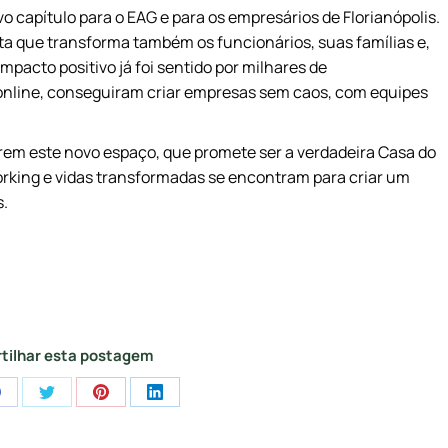
apítulo para o EAG e para os empresários de Florianópolis.
ta que transforma também os funcionários, suas famílias e,
mpacto positivo já foi sentido por milhares de
nline, conseguiram criar empresas sem caos, com equipes
rem este novo espaço, que promete ser a verdadeira Casa do
rking e vidas transformadas se encontram para criar um
s.
tilhar esta postagem
Share
Share
Share
Share
on
on
on
on