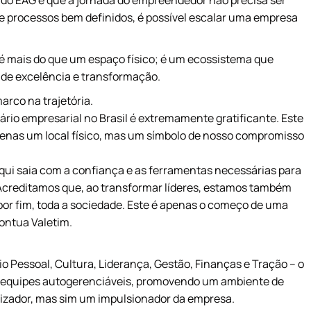
l do EAG é que a jornada do empreendedor não precisa ser
e processos bem definidos, é possível escalar uma empresa
é mais do que um espaço físico; é um ecossistema que
l de excelência e transformação.
arco na trajetória.
rio empresarial no Brasil é extremamente gratificante. Este
penas um local físico, mas um símbolo de nosso compromisso
ui saia com a confiança e as ferramentas necessárias para
 Acreditamos que, ao transformar líderes, estamos também
por fim, toda a sociedade. Este é apenas o começo de uma
pontua Valetim.
 Pessoal, Cultura, Liderança, Gestão, Finanças e Tração – o
r equipes autogerenciáveis, promovendo um ambiente de
lizador, mas sim um impulsionador da empresa.