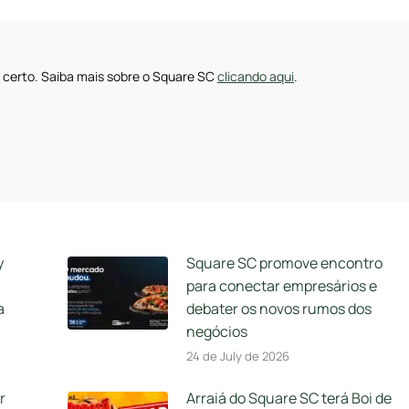
pp
Facebook
Twitter
Pinterest
LinkedIn
 certo. Saiba mais sobre o Square SC
clicando aqui
.
y
Square SC promove encontro
para conectar empresários e
a
debater os novos rumos dos
negócios
24 de July de 2026
r
Arraiá do Square SC terá Boi de