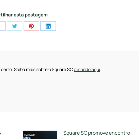
tilhar esta postagem
Share
Share
Share
Share
on
on
on
on
pp
Facebook
Twitter
Pinterest
LinkedIn
 certo. Saiba mais sobre o Square SC
clicando aqui
.
y
Square SC promove encontro