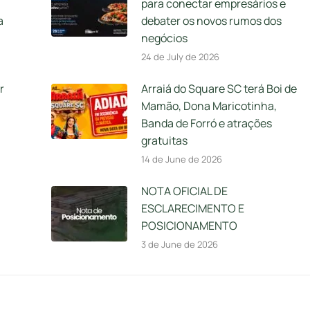
para conectar empresários e
a
debater os novos rumos dos
negócios
24 de July de 2026
r
Arraiá do Square SC terá Boi de
Mamão, Dona Maricotinha,
Banda de Forró e atrações
gratuitas
14 de June de 2026
NOTA OFICIAL DE
ESCLARECIMENTO E
POSICIONAMENTO
3 de June de 2026