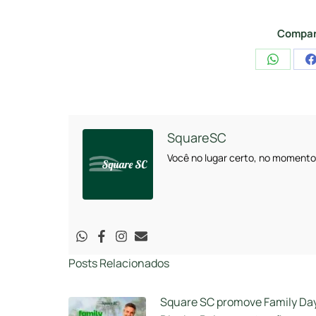
Compar
Share
on
WhatsA
SquareSC
Você no lugar certo, no momento
Posts Relacionados
Square SC promove Family Da